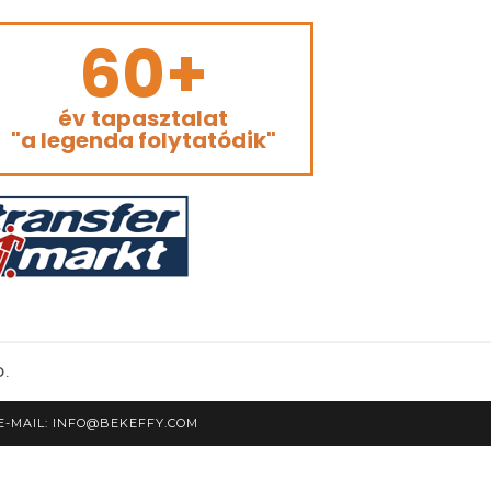
60+
év tapasztalat
"a legenda folytatódik"
D.
| E-MAIL: INFO@BEKEFFY.COM