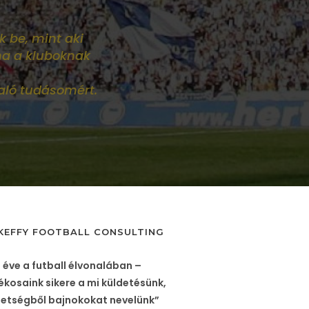
k be, mint aki
ha a kluboknak
aló tudásomért.
KEFFY FOOTBALL CONSULTING
 éve a futball élvonalában –
ékosaink sikere a mi küldetésünk,
etségből bajnokokat nevelünk”