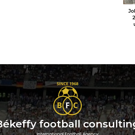
Jo
2
Békeffy football consultin
International Football Agency