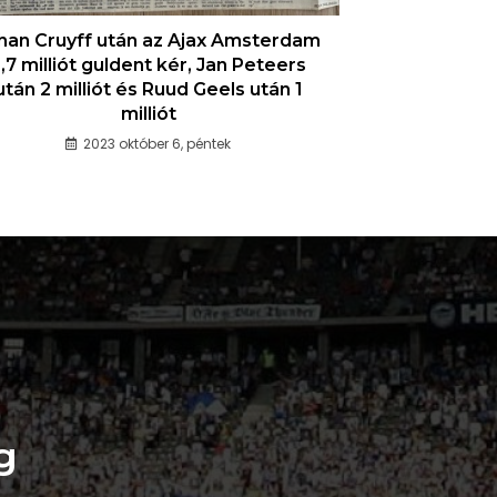
han Cruyff után az Ajax Amsterdam
,7 milliót guldent kér, Jan Peteers
után 2 milliót és Ruud Geels után 1
milliót
2023 október 6, péntek
g