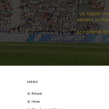
„A futball ma
például az in
"Az információ
MENÜ
Rólunk
Hírek