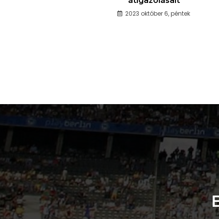
átigazolásait
2023 október 6, péntek