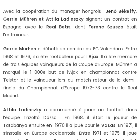
Avec la coopération du manager hongrois
Jenő Békeffy,
Gerrie Mühren et Attila Ladinszky
signent un contrat en
Espagne avec le
Real Betis
, dont
Ferenc Szusza
était
l’entraîneur.
Gerrie Mürhen
a débuté sa carrière au FC Volendam. Entre
1968 et 1976, il a été footballeur pour l’
Ajax
. Il a été membre
de trois équipes vainqueurs de la Coupe d’Europe. Mühren a
marqué le 1 000e but de l’Ajax en championnat contre
Telstar et le vainqueur lors du match retour de la demi-
finale du Championnat d’Europe 1972-73 contre le Real
Madrid.
Attila Ladinszky
a commencé à jouer au football dans
l’équipe Tűzoltó Dózsa. En 1968, il était le joueur de
Tatabánya ensuite en 1970 il a joué pour le
Vasas
. En 1971, il
s’installe en Europe occidentale. Entre 1971 et 1975, il joue