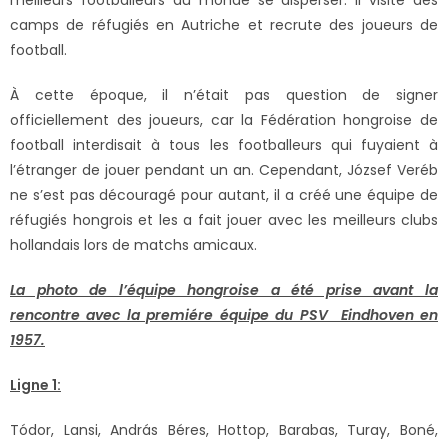
meilleurs footballeurs du monde se disperser. Il visite des
camps de réfugiés en Autriche et recrute des joueurs de
football.
À cette époque, il n’était pas question de signer
officiellement des joueurs, car la Fédération hongroise de
football interdisait à tous les footballeurs qui fuyaient à
l’étranger de jouer pendant un an. Cependant, József Veréb
ne s’est pas découragé pour autant, il a créé une équipe de
réfugiés hongrois et les a fait jouer avec les meilleurs clubs
hollandais lors de matchs amicaux.
L
a photo de l’équipe hongroise a été prise avant la
rencontre avec la premiére équipe du PSV Eindhoven en
1957.
Ligne 1:
Tódor, Lansi, András Béres, Hottop, Barabas, Turay, Boné,