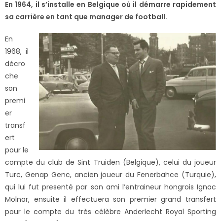
En 1964, il s’installe en Belgique où il démarre rapidement
sa carrière en tant que manager de football.
En
1968, il
décro
che
son
premi
er
transf
ert
pour le
compte du club de Sint Truiden (Belgique), celui du joueur
Turc, Genap Genc, ancien joueur du Fenerbahce (Turquie),
qui lui fut presenté par son ami l’entraineur hongrois Ignac
Molnar, ensuite
il effectuera
son premier grand transfert
pour le compte du très célèbre Anderlecht Royal Sporting