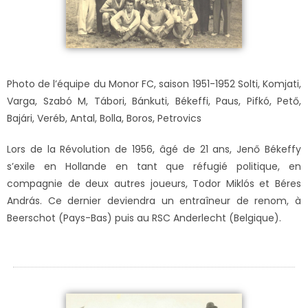
Photo de l’équipe du Monor FC, saison 1951-1952 Solti, Komjati,
Varga, Szabó M, Tábori, Bánkuti, Békeffi, Paus, Pifkó, Pető,
Bajári, Veréb, Antal, Bolla, Boros, Petrovics
Lors de la Révolution de 1956, âgé de 21 ans, Jenő Békeffy
s’exile en Hollande en tant que réfugié politique, en
compagnie de deux autres joueurs, Todor Miklós et Béres
András. Ce dernier deviendra un entraîneur de renom, à
Beerschot (Pays-Bas) puis au RSC Anderlecht (Belgique).