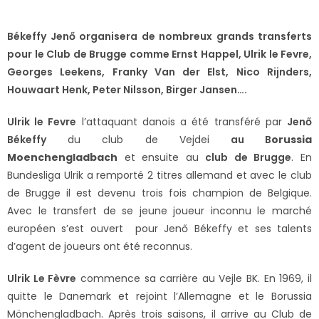
Békeffy Jenő organisera de nombreux grands transferts
pour le Club de Brugge comme Ernst Happel, Ulrik le Fevre,
Georges Leekens, Franky Van der Elst, Nico Rijnders,
Houwaart Henk, Peter Nilsson, Birger Jansen….
U
lrik le Fevre
l’attaquant danois a été transféré par
Jenő
Békeffy
du club de Vejdei
au B
orussia
Moenchengladbach
et ensuite au
club de Brugge
. En
Bundesliga Ulrik a remporté 2 titres allemand et avec le club
de Brugge il est devenu trois fois champion de Belgique.
Avec le transfert de se jeune joueur inconnu le marché
européen s’est ouvert pour Jenő Békeffy et ses talents
d’agent de joueurs ont été reconnus.
Ulrik Le Fèvre
commence sa carrière au Vejle BK. En 1969, il
quitte le Danemark et rejoint l’Allemagne et le Borussia
Mönchengladbach. Après trois saisons, il arrive au Club de