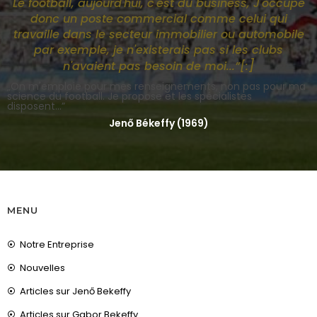
Le football, aujourd'hui, c'est du business, J'occupe
donc un poste commercial comme celui qui
travaille dans le secteur immobilier ou automobile
par exemple, je n'existerais pas si les clubs
]
n'avaient pas besoin de moi...”[:
„On m'emploie pour mes renseignements, non pas pour ma
science du football. Je propose et les spécialistes
disposent...”
Jenő Békeffy (1969)
MENU
Notre Entreprise
Nouvelles
Articles sur Jenő Bekeffy
Articles sur Gabor Bekeffy