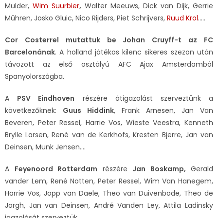
Mulder,
Wim Suurbier
,
Walter Meeuws, Dick van Dijk, Gerrie
Mühren, Josko Gluic, Nico Rijders, Piet Schrijvers,
Ruud Krol
…..
Cor Costerrel mutattuk be Johan Cruyff-t az FC
Barcelonának
. A holland játékos kilenc sikeres szezon után
távozott az első osztályú AFC Ajax Amsterdamból
Spanyolországba.
A
PSV Eindhoven
részére átigazolást szerveztünk a
következőknek:
Guus Hiddink
, Frank Arnesen, Jan Van
Beveren, Peter Ressel, Harrie Vos, Wieste Veestra, Kenneth
Brylle Larsen, René van de Kerkhofs, Kresten Bjerre, Jan van
Deinsen, Munk Jensen….
A
Feyenoord Rotterdam
részére
Jan Boskamp,
Gerald
vander Lem, René Notten, Peter Ressel, Wim Van Hanegem,
Harrie Vos, Jopp van Daele, Theo van Duivenbode, Theo de
Jorgh, Jan van Deinsen, André Vanden Ley, Attila Ladinsky
igazolását szerveztük.