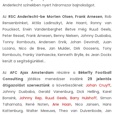
Anderlecht színekben nyert háromszor bajnokságot.
Az
RSC Anderlecht-be
Morten Olsen
,
Frank Arnesen
, Rob
Rensenbrinket, Attila Ladinszkyt, Arie Haant, Ronny van
Pouckeot, Erwin Vandenberghet illetve még Ruud Geels,
Peter Ressel, Frank Arnesen, Benny Nielsen, Johnny Dusbaba,
Tonny Rombouts, Andersen Enrik, Johan Devrindt, Juan
Lozano, Nico de Bree, Jan Mulder, Dirk Goosens, Tony
Rombouts, Franky Vanhaecke, Kenneth Brylle, és Jean Dockx
került a segítségünkkel…
Az
AFC Ajax Amsterdam
részére a
Békeffy Football
Consulting
játékos menedzser irodánk
29 jelentős
átigazolást szerveztünk
a következőknek:
Johan Cruyff
,
Johnny Dusbaba, Gerald Vanenburg, Dick Helling, Karel
Bonsink,
Johnny Rep, Ruud Geels, Barry Hulshoff
, Simon
Tahamata, René Noten
, Arie Haan
, Nico Jansen, Hans
Kattenburg, Walter Meeuws, Theo van Duivenbode, Jan