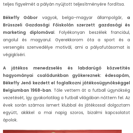
teljes figyelmét a pályán nyújtott teljesítményére fordítsa.
Békeffy Gábor
vagyok, belga–magyar állampolgár,
a
Brüsszeli Gazdasági Főiskolán szerzett gazdasági és
marketing diplomáva
l. Folyékonyan beszélek franciául,
angolul és magyarul. Gyerekkorom óta a sport és a
versengés szenvedélye motivál, ami a pályafutásomat is
végigkíséri.
A játékos menedzselés és labdarúgó közvetítés
hagyományai családunkban gyökereznek: édesapám,
Békeffy Jenő kezdett el foglalkozni játékosügynökséggel
Belgiumban 1968-ban
. Tőle vettem át a futball ügynökség
vezetését, így gyakorlatilag a futball világában nőttem fel. Az
évek során számos ismert klubbal és játékossal dolgoztam
együtt, akikkel a mai napig szoros, bizalmi kapcsolatot
ápolok.