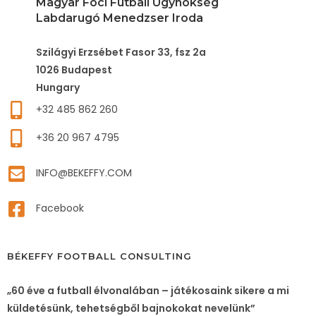
Magyar Foci Futball Ügynökség
Labdarugó Menedzser Iroda
Szilágyi Erzsébet Fasor 33, fsz 2a
1026 Budapest
Hungary
+32 485 862 260
+36 20 967 4795
INFO@BEKEFFY.COM
Facebook
BÉKEFFY FOOTBALL CONSULTING
„60 éve a futball élvonalában – játékosaink sikere a mi
küldetésünk, tehetségből bajnokokat nevelünk”