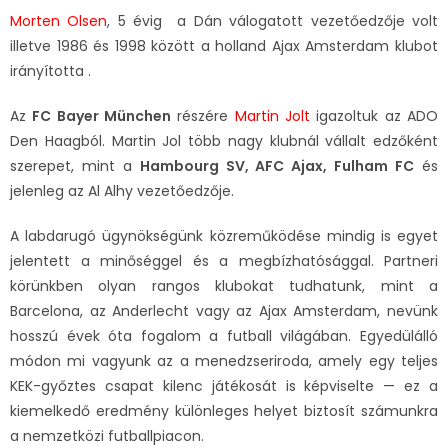
Morten Olsen
, 5 évig a Dán válogatott vezetőedzője volt
illetve 1986 és 1998 között a holland Ajax Amsterdam klubot
irányította .
Az
FC Bayer München
részére
Martin Jolt
igazoltuk az ADO
Den Haagból. Martin Jol több nagy klubnál vállalt edzőként
szerepet, mint a
Hambourg SV, AFC Ajax, Fulham FC
és
jelenleg az Al Alhy vezetőedzője.
A labdarugó ügynökségünk közreműködése mindig is egyet
jelentett a minőséggel és a megbízhatósággal. Partneri
körünkben olyan rangos klubokat tudhatunk, mint a
Barcelona, az Anderlecht vagy az Ajax Amsterdam, nevünk
hosszú évek óta fogalom a futball világában. Egyedülálló
módon mi vagyunk az a menedzseriroda, amely egy teljes
KEK-győztes csapat kilenc játékosát is képviselte — ez a
kiemelkedő eredmény különleges helyet biztosít számunkra
a nemzetközi futballpiacon.