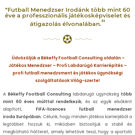
"Futball Menedzser Irodánk több mint 60
éve a professzionális játékosképviselet és
"
átigazolás élvonalában.
Üdvözöljük a Békeffy Football Consulting oldalán –
Játékos Menedzser – Profi Labdarúgó Karrierépítés –
profi futball menedzsment és játékos ügynökségi
szolgáltatások Világ-szerte!
A
Békeffy Football Consulting
labdarugó ügynökség
több
mint 60 éves múlttal rendelkezik
, és az egyik elsőként
alapított,
FIFA-licences futball menedzser
iroda
Európában.
Célunk, hogy minden játékos karrierjéből a
legtöbbet hozzuk ki, miközben biztosítjuk a stabil és
megbízható hátteret, amely lehetővé teszi, hogy a sportoló