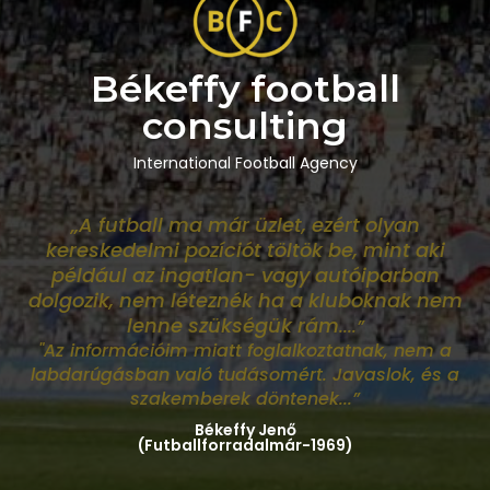
Békeffy football
consulting
International Football Agency
„A futball ma már üzlet, ezért olyan
kereskedelmi pozíciót töltök be, mint aki
például az ingatlan- vagy autóiparban
dolgozik, nem léteznék ha a kluboknak nem
lenne szükségük rám
....”
"Az információim miatt foglalkoztatnak, nem a
labdarúgásban való tudásomért. Javaslok, és a
szakemberek döntenek...”
Békeffy Jenő
(Futballforradalmár-1969)