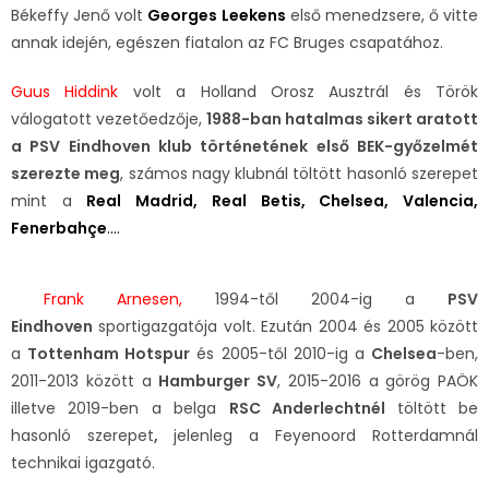
Békeffy Jenő volt
Georges Leekens
első menedzsere, ő vitte
annak idején, egészen fiatalon az FC Bruges csapatához.
Guus Hiddink
volt a Holland Orosz Ausztrál és Török
válogatott vezetőedzője,
1988-ban hatalmas sikert aratott
a PSV Eindhoven klub történetének első BEK-győzelmét
szerezte meg
, számos nagy klubnál töltött hasonló szerepet
mint a
Real Madrid, Real Betis, Chelsea, Valencia,
Fenerbahçe
….
Frank Arnesen,
1994-től 2004-ig a
PSV
Eindhoven
sportigazgatója volt. Ezután 2004 és 2005 között
a
Tottenham Hotspur
és 2005-től 2010-ig a
Chelsea
-ben,
2011-2013 között a
Hamburger SV
, 2015-2016 a görög PAÖK
illetve 2019-ben a belga
RSC Anderlechtnél
töltött be
hasonló szerepet
,
jelenleg a Feyenoord Rotterdamnál
technikai igazgató.