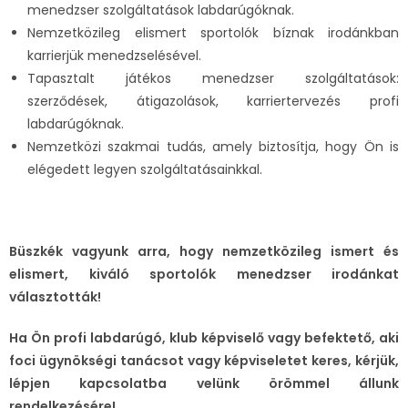
menedzser szolgáltatások labdarúgóknak.
Nemzetközileg elismert sportolók bíznak irodánkban
karrierjük menedzselésével.
Tapasztalt játékos menedzser szolgáltatások:
szerződések, átigazolások, karriertervezés profi
labdarúgóknak.
Nemzetközi szakmai tudás, amely biztosítja, hogy Ön is
elégedett legyen szolgáltatásainkkal.
B
üszkék vagyunk arra, hogy nemzetközileg ismert és
elismert, kiváló sportolók menedzser irodánkat
választották!
Ha Ön profi labdarúgó, klub képviselő vagy befektető, aki
foci ügynökségi tanácsot vagy képviseletet keres, kérjük,
lépjen kapcsolatba velünk örömmel állunk
rendelkezésére!