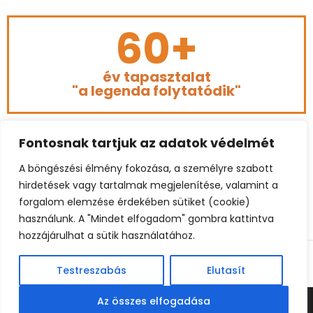
60+
év tapasztalat
"a legenda folytatódik"
Fontosnak tartjuk az adatok védelmét
A böngészési élmény fokozása, a személyre szabott
hirdetések vagy tartalmak megjelenítése, valamint a
forgalom elemzése érdekében sütiket (cookie)
használunk. A "Mindet elfogadom" gombra kattintva
hozzájárulhat a sütik használatához.
© 2023 BÉKEFFY FOOTBALL CONSULTING. ALL RIGHTS
RESERVED.
Testreszabás
Elutasít
Az összes elfogadása
© BEKEFFY FOOTBALL CONSULTING | BELGIUM: +32 485 862260
| HUNGARY: +3620 967 4795 (HU) | E-MAIL: