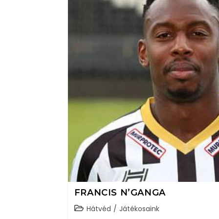
FRANCIS N’GANGA
Hátvéd
/
Játékosaink