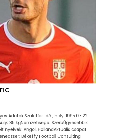
TIC
Adatok:Születési idő ; hely: 1995.07.22 ;
úly: 85 kgNemzetisége: SzerbÜgyesebbik
lt nyelvek: Angol, HollandAktuális csapat:
edzser: Békeffy Football Consulting