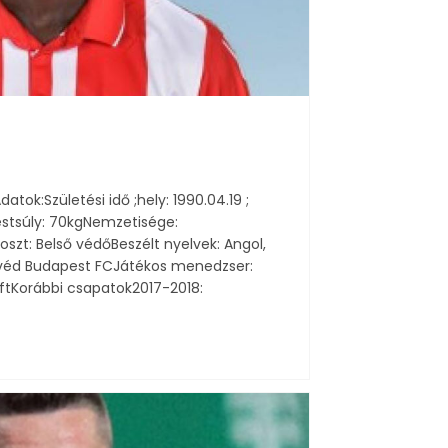
ok:Születési idő ;hely: 1990.04.19 ;
stsúly: 70kgNemzetisége:
szt: Belső védőBeszélt nyelvek: Angol,
nvéd Budapest FCJátékos menedzser:
KftKorábbi csapatok2017-2018: