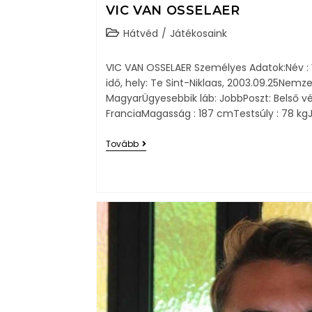
VIC VAN OSSELAER
Hátvéd
/
Játékosaink
VIC VAN OSSELAER Személyes Adatok:Név : 
idő, hely: Te Sint-Niklaas, 2003.09.25Nemze
MagyarÜgyesebbik láb: JobbPoszt: Belső vé
FranciaMagasság : 187 cmTestsúly : 78 kgJ
Tovább