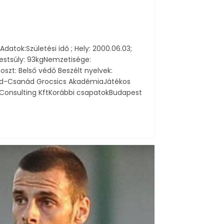
atok:Születési idő ; Hely: 2000.06.03;
stsúly: 93kgNemzetisége:
szt: Belső védő Beszélt nyelvek:
ged-Csanád Grocsics AkadémiaJátékos
 Consulting KftKorábbi csapatokBudapest