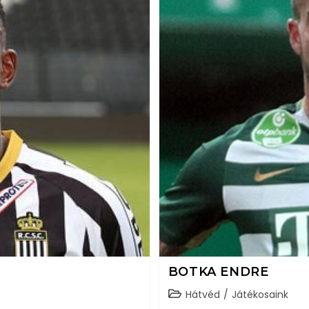
BOTKA ENDRE
Hátvéd
/
Játékosaink