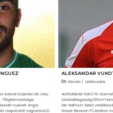
INGUEZ
ALEKSANDAR VUKO
Hátvéd
/
Játékosaink
Adatok:Születési idő ;hely:
ALEKSANDAR VUKOTIC Személyes 
y: 76kgNemzetisége:
SzerbiaMagasság:201cmTests
eszélt nyelvek: Angol,
láb: BalPoszt: Belső védőBeszé
bbi csapatokUE LiagosteraCD
Waasl-Beveren FCJátékos men