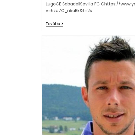
LugoCE SabadellSevilla FC Chttps://www
v=6zc7C_n5aBk&t=2s
Tovább