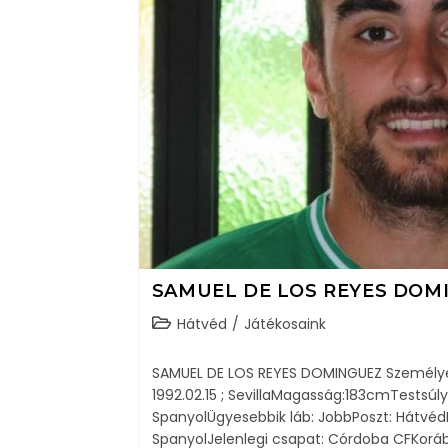
SAMUEL DE LOS REYES DOM
Hátvéd
/
Játékosaink
SAMUEL DE LOS REYES DOMINGUEZ Személyes 
1992.02.15 ; SevillaMagasság:183cmTestsúl
SpanyolÜgyesebbik láb: JobbPoszt: HátvédB
SpanyolJelenlegi csapat: Córdoba CFKorá