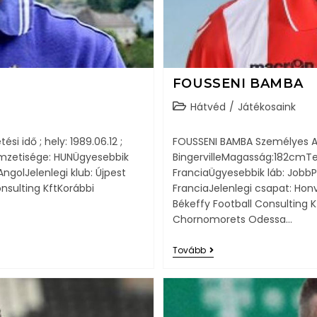
FOUSSENI BAMBA
Hátvéd
/
Játékosaink
i idő ; hely: 1989.06.12 ;
FOUSSENI BAMBA Személyes Adat
mzetisége: HUNÜgyesebbik
BingervilleMagasság:182cmTe
ngolJelenlegi klub: Újpest
FranciaÜgyesebbik láb: JobbPo
nsulting KftKorábbi
FranciaJelenlegi csapat: Ho
Békeffy Football Consulting 
Chornomorets Odessa…
Tovább