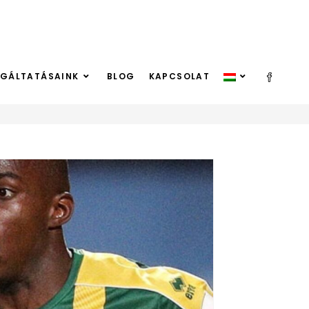
LGÁLTATÁSAINK
BLOG
KAPCSOLAT
>
Játékosaink
>
Hátvéd