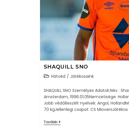
SHAQUILL SNO
Hátvéd
/
Játékosaink
SHAQUILL SNO Személyes Adatok:Név : Shaqui
Amsterdam, 1996.01.05Nemzetisége: Holland
Jobb védőBeszélt nyelvek: Angol, HollandM
70 kgJellenlegi csapat: CS MioveniJátéko
Tovább