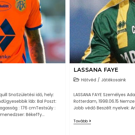
LASSANA FAYE
Hátvéd
/
Játékosaink
ll SnoSzületési idő, hely:
LASSANA FAYE Személyes Adatok
Ügyesebbik láb: Bal Poszt:
Rotterdam, 1998.06.15 Nemzet
agasság : 176 cmTestsúly :
Jobb védő Beszélt nyelvek: A
s menedzser: Békeffy…
Tovább