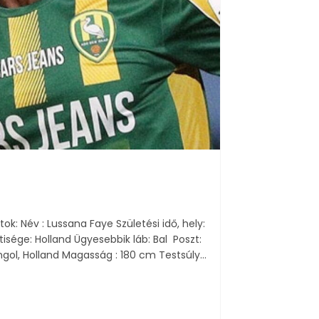
: Név : Lussana Faye Születési idő, hely:
isége: Holland Ügyesebbik láb: Bal Poszt:
ngol, Holland Magasság : 180 cm Testsúly…