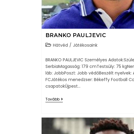
BRANKO PAULJEVIC
Hátvéd
/
Játékosaink
BRANKO PAULJEVIC Személyes Adatok:Születés
SerbiaMagasság: 179 cmTestsúly: 75 kgNe
láb: JobbPoszt: Jobb védőBeszélt nyelvek: A
FCJátékos menedzser: Békeffy Football Co
csapatokÚjpest…
Tovább