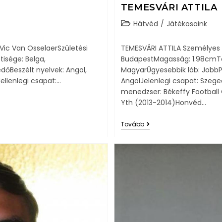
TEMESVÁRI ATTILA
Hátvéd
/
Játékosaink
Vic Van OsselaerSzületési
TEMESVÁRI ATTILA Személyes Ad
tisége: Belga,
BudapestMagasság: 1.98cmTe
dőBeszélt nyelvek: Angol,
MagyarÜgyesebbik láb: JobbPo
ellenlegi csapat:…
AngolJelenlegi csapat: Sze
menedzser: Békeffy Football
Yth (2013-2014)Honvéd…
Tovább