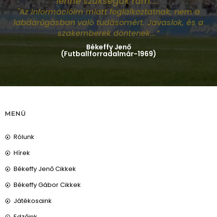
lenne szükségük rám
....”
"Az információim miatt foglalkoztatnak, nem a
labdarúgásban való tudásomért. Javaslok, és a
szakemberek döntenek...”
Békeffy Jenő
(Futballforradalmár-1969)
MENÜ
Rólunk
Hírek
Békeffy Jenő Cikkek
Békeffy Gábor Cikkek
Játékosaink
Edzőink