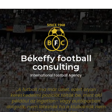
Békeffy football
consulting
International Football Agency
„A futball ma már üzlet, ezért olyan
kereskedelmi pozíciót töltök be, mint aki
például az ingatlan- vagy autóiparban
dolgozik, nem léteznék ha a kluboknak nem