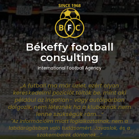
Békeffy football
consulting
International Football Agency
„A futball ma már üzlet, ezért olyan
kereskedelmi pozíciót töltök be, mint aki
például az ingatlan- vagy autóiparban
dolgozik, nem léteznék ha a kluboknak nem
lenne szükségük rám
....”
"Az információim miatt foglalkoztatnak, nem a
labdarúgásban való tudásomért. Javaslok, és a
szakemberek döntenek...”