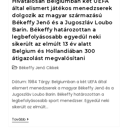
Hivatalosan Belgiumban két UEFA
által elismert játékos menedzserek
dolgozik az magyar származású
Békeffy Jenő és a Jugoszláv Loubo
Barin. Békeffy határozottan a
legbefolyásosabb egyedül neki
sikerült az elmúlt 13 év alatt
Belgium és Hollandiában 300
átigazolást megvalósítani
Békeffy Jenő Cikkek
Dátum: 1984 Tárgy: Belgiumban a két UEFA által
elismert menedzserek a magyar Békeffy Jenő és a
Jugoszláv Loubo Barin. Békeffy határozottan a
legbefolyásosabb sport menedzser. Egyedül neki
sikerült az elmúlt…
Tovább