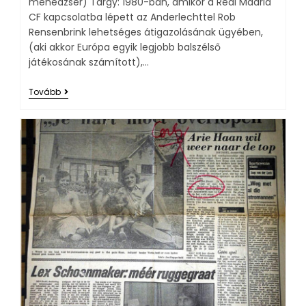
menedzser) Tárgy: 1980-ban, amikor a Real Madrid
CF kapcsolatba lépett az Anderlechttel Rob
Rensenbrink lehetséges átigazolásának ügyében,
(aki akkor Európa egyik legjobb balszélső
játékosának számított),…
Tovább