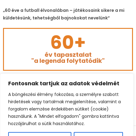
„60 éve a futball élvonalában – játékosaink sikere a mi
küldetésünk, tehetségből bajnokokat nevelünk”
60+
év tapasztalat
"a legenda folytatódik"
Fontosnak tartjuk az adatok védelmét
A böngészési élmény fokozása, a személyre szabott
hirdetések vagy tartalmak megjelenítése, valamint a
forgalom elemzése érdekében sütiket (cookie)
használunk. A "Mindet elfogadom" gombra kattintva
hozzájárulhat a sütik használatához.
© 2023 BÉKEFFY FOOTBALL CONSULTING. ALL RIGHTS