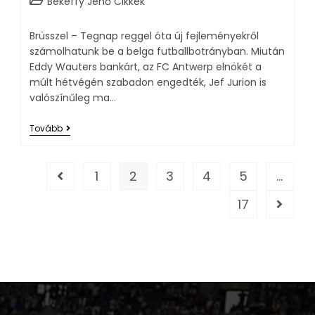
Békeffy Jenő Cikkek
Brüsszel – Tegnap reggel óta új fejleményekről
számolhatunk be a belga futballbotrányban. Miután
Eddy Wauters bankárt, az FC Antwerp elnökét a
múlt hétvégén szabadon engedték, Jef Jurion is
valószínűleg ma…
Tovább
1
2
3
4
5
…
17