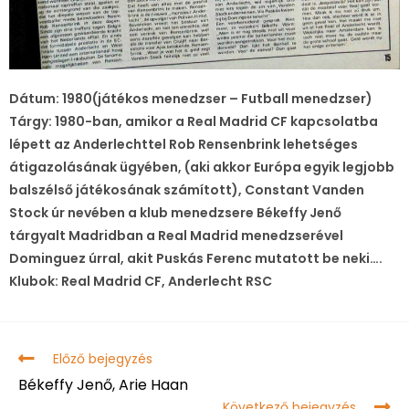
Dátum: 1980(játékos menedzser – Futball menedzser)
Tárgy: 1980-ban, amikor a Real Madrid CF kapcsolatba
lépett az Anderlechttel Rob Rensenbrink lehetséges
átigazolásának ügyében, (aki akkor Európa egyik legjobb
balszélső játékosának számított), Constant Vanden
Stock úr nevében a klub menedzsere Békeffy Jenő
tárgyalt Madridban a Real Madrid menedzserével
Dominguez úrral, akit Puskás Ferenc mutatott be neki….
Klubok: Real Madrid CF, Anderlecht RSC
Előző bejegyzés
Békeffy Jenő, Arie Haan
Következő bejegyzés