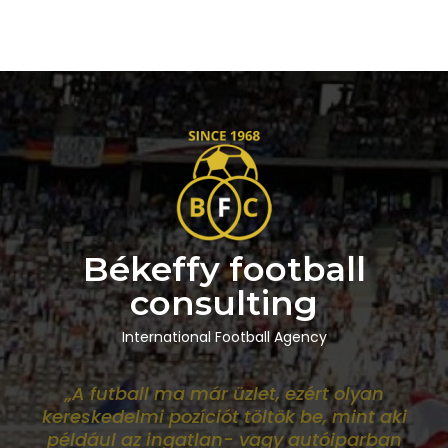
Békeffy football
consulting
International Football Agency
„A futball ma már üzlet, ezért olyan
kereskedelmi pozíciót töltök be, mint aki
például az ingatlan- vagy autóiparban