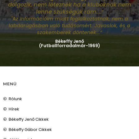
dolgozik, nem léteznék ha a kluboknak nem
lenne szükségük rám
....”
"Az információim miatt foglalkoztatnak, nem a
labdarúgásban való tudásomért. Javaslok, és a
szakemberek döntenek...”
Békeffy Jenő
(Futballforradalmár-1969)
MENÜ
Rólunk
Hírek
Békeffy Jenő Cikkek
Békeffy Gábor Cikkek