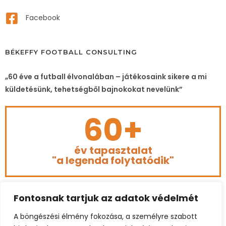
Facebook
BÉKEFFY FOOTBALL CONSULTING
„60 éve a futball élvonalában – játékosaink sikere a mi
küldetésünk, tehetségből bajnokokat nevelünk”
60+
év tapasztalat
"a legenda folytatódik"
Fontosnak tartjuk az adatok védelmét
A böngészési élmény fokozása, a személyre szabott