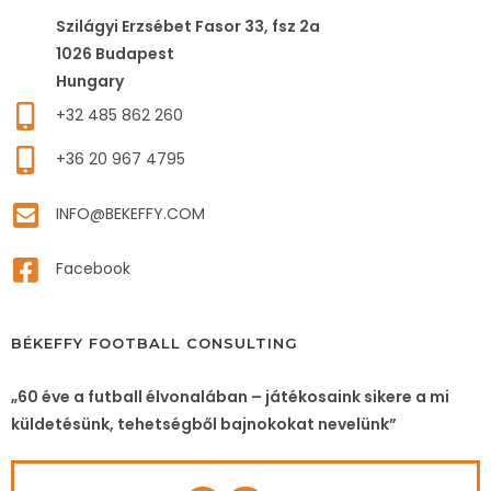
Szilágyi Erzsébet Fasor 33, fsz 2a
1026 Budapest
Hungary
+32 485 862 260
+36 20 967 4795
INFO@BEKEFFY.COM
Facebook
BÉKEFFY FOOTBALL CONSULTING
„60 éve a futball élvonalában – játékosaink sikere a mi
küldetésünk, tehetségből bajnokokat nevelünk”