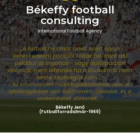
Békeffy football
consulting
International Football Agency
„A futball ma már üzlet, ezért olyan
kereskedelmi pozíciót töltök be, mint aki
például az ingatlan- vagy autóiparban
dolgozik, nem léteznék ha a kluboknak nem
lenne szükségük rám
....”
"Az információim miatt foglalkoztatnak, nem a
labdarúgásban való tudásomért. Javaslok, és a
szakemberek döntenek...”
Békeffy Jenő
(Futballforradalmár-1969)