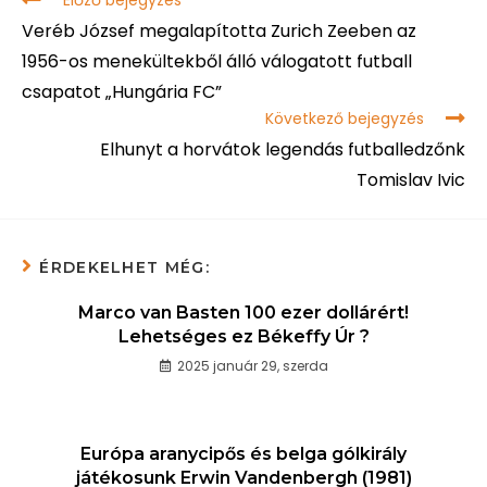
Előző bejegyzés
Veréb József megalapította Zurich Zeeben az
1956-os menekültekből álló válogatott futball
csapatot „Hungária FC”
Következő bejegyzés
Elhunyt a horvátok legendás futballedzőnk
Tomislav Ivic
ÉRDEKELHET MÉG:
Marco van Basten 100 ezer dollárért!
Lehetséges ez Békeffy Úr ?
2025 január 29, szerda
Európa aranycipős és belga gólkirály
játékosunk Erwin Vandenbergh (1981)