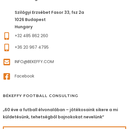
Szilágyi Erzsébet Fasor 33, fsz 2a
1026 Budapest
Hungary
+32 485 862 260
+36 20 967 4795
INFO@BEKEFFY.COM
Facebook
BÉKEFFY FOOTBALL CONSULTING
„60 éve a futball élvonalában – játékosaink sikere a mi
küldetésünk, tehetségből bajnokokat nevelünk”