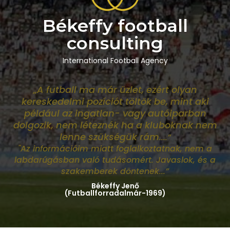
Békeffy football
consulting
International Football Agency
„A futball ma már üzlet, ezért olyan
kereskedelmi pozíciót töltök be, mint aki
például az ingatlan- vagy autóiparban
dolgozik, nem léteznék ha a kluboknak nem
lenne szükségük rám
....”
"Az információim miatt foglalkoztatnak, nem a
labdarúgásban való tudásomért. Javaslok, és a
szakemberek döntenek...”
Békeffy Jenő
(Futballforradalmár-1969)