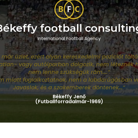
Békeffy football consultin
International Football Agency
 már üzlet, ezért olyan kereskedelmi pozíciót töltö
gatlan- vagy autóiparban dolgozik, nem léteznék 
nem lenne szükségük rám
....”
im miatt foglalkoztatnak, nem a labdarúgásban v
Javaslok, és a szakemberek döntenek...”
Békeffy Jenő
(Futballforradalmár-1969)