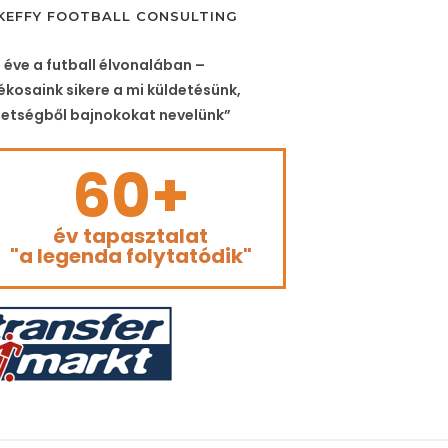
KEFFY FOOTBALL CONSULTING
 éve a futball élvonalában –
ékosaink sikere a mi küldetésünk,
etségből bajnokokat nevelünk”
60+
év tapasztalat
"a legenda folytatódik"