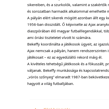
sikereiben, és a szurkolók, valamint a szakértő
és sorozatban harmadik alkalommal emelhette m
A pályán elért sikerek mögött azonban állt egy 
1956-ban disszidált. Ő képviselte az Ajax arany
diaszpórában élő magyar futballlegendákkal, több
ami óriási tiszteletet vívott ki számára.
Bekeffy koordinálta a játékosok ügyeit, az igazol
Ajax nemcsak a pályán, hanem rendszerszinten i
játékosait – ez az egyedülálló rekord máig él.
A kivételes tehetségű játékosok és a fókuszált, 
váljanak. Bekeffy munkássága és kapcsolatrendsz
„vörös szőnyeg” elmaradt 1987-ban bekövetkezett
hagyott a világ futballjában.