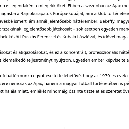
k ma is legendaként emlegetik őket. Ebben a szezonban az Ajax me
agasba a Bajnokcsapatok Európa-kupáját, ami a klub történeténe
kevésbé ismert, ám annál jelentősebb háttérember: Bekeffy, magy
korszakának legjelentősebb játékosait – sok esetben egyetlen men
ek között Puskás Ferenccel és Kubala Lászlóval, és idővel maga i
ásokat és átigazolásokat, és ez a koncentrált, professzionális há
s kiemelkedő teljesítményt nyújtson. Egyetlen ember képviselte
profi háttérmunka együttese tette lehetővé, hogy az 1970-es évek e
ere nemcsak az Ajax, hanem a magyar futball történetében is péld
 halála miatt, emlékét mindmáig őszinte tisztelet és szeretet 