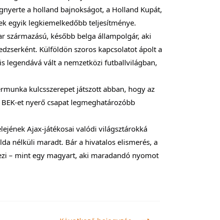
gnyerte a holland bajnokságot, a Holland Kupát,
k egyik legkiemelkedőbb teljesítménye.
ar származású, később belga állampolgár, aki
edzserként. Külföldön szoros kapcsolatot ápolt a
s legendává vált a nemzetközi futballvilágban,
ttérmunka kulcsszerepet játszott abban, hogy az
 a BEK-et nyerő csapat legmeghatározóbb
lejének Ajax-játékosai valódi világsztárokká
a nélküli maradt. Bár a hivatalos elismerés, a
övezi – mint egy magyart, aki maradandó nyomot