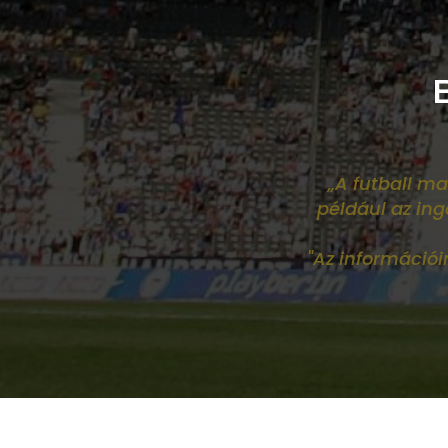
„A futball ma
például az in
"Az információ