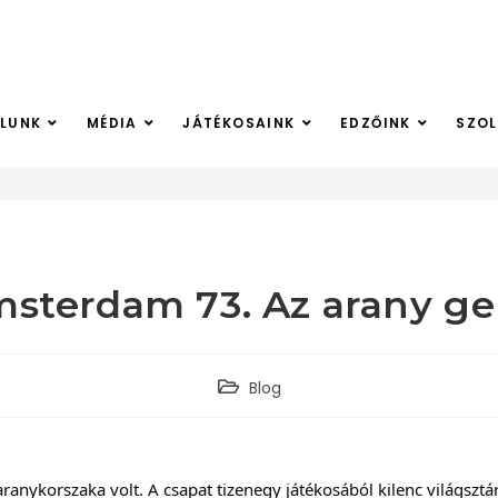
LUNK
MÉDIA
JÁTÉKOSAINK
EDZŐINK
SZO
msterdam 73. Az arany ge
Blog
anykorszaka volt. A csapat tizenegy játékosából kilenc világsztá