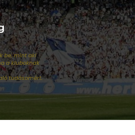
g
k be, mint aki
ha a kluboknak
aló tudásomért.