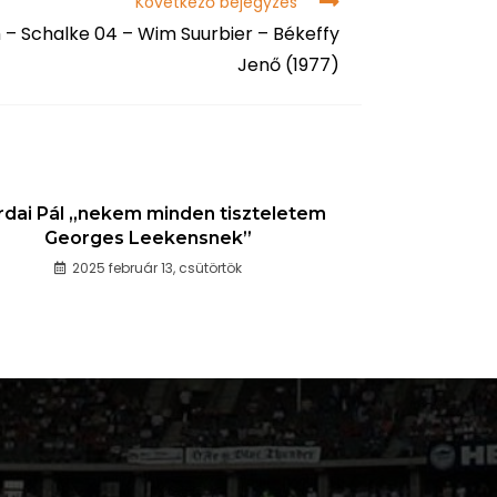
Következő bejegyzés
– Schalke 04 – Wim Suurbier – Békeffy
Jenő (1977)
rdai Pál „nekem minden tiszteletem
Georges Leekensnek”
2025 február 13, csütörtök