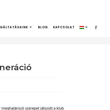
LGÁLTATÁSAINK
BLOG
KAPCSOLAT
>
Blog
>
Ajax Amsterdam 73. Az arany generáció
neráció
r meghatározó szerepet játszott a klub