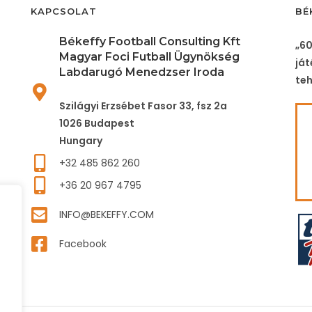
KAPCSOLAT
BÉ
Békeffy Football Consulting Kft
„60
Magyar Foci Futball Ügynökség
ját
Labdarugó Menedzser Iroda
teh
Szilágyi Erzsébet Fasor 33, fsz 2a
1026 Budapest
Hungary
+32 485 862 260
+36 20 967 4795
INFO@BEKEFFY.COM
Facebook