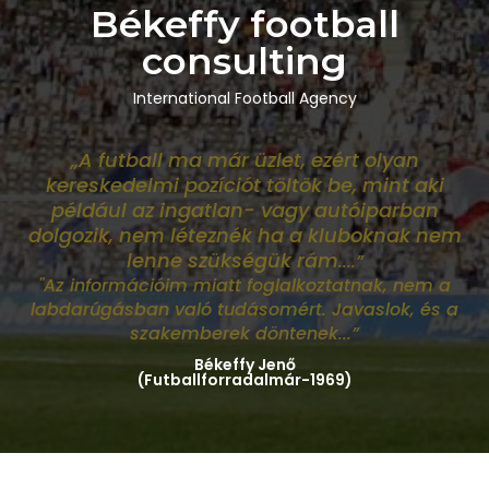
Békeffy football
consulting
International Football Agency
„A futball ma már üzlet, ezért olyan
kereskedelmi pozíciót töltök be, mint aki
például az ingatlan- vagy autóiparban
dolgozik, nem léteznék ha a kluboknak nem
lenne szükségük rám
....”
"Az információim miatt foglalkoztatnak, nem a
labdarúgásban való tudásomért. Javaslok, és a
szakemberek döntenek...”
Békeffy Jenő
(Futballforradalmár-1969)