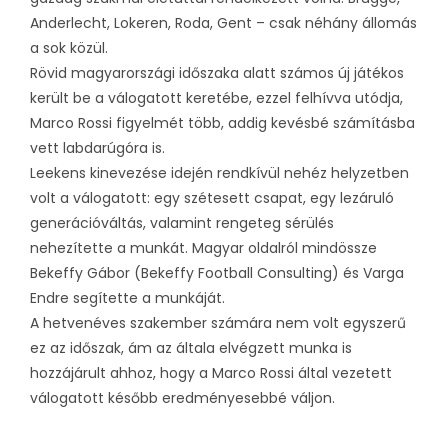
Anderlecht, Lokeren, Roda, Gent – csak néhány állomás
a sok közül.
Rövid magyarországi időszaka alatt számos új játékos
került be a válogatott keretébe, ezzel felhívva utódja,
Marco Rossi figyelmét több, addig kevésbé számításba
vett labdarúgóra is.
Leekens kinevezése idején rendkívül nehéz helyzetben
volt a válogatott: egy szétesett csapat, egy lezáruló
generációváltás, valamint rengeteg sérülés
nehezítette a munkát. Magyar oldalról mindössze
Bekeffy Gábor (Bekeffy Football Consulting) és Varga
Endre segítette a munkáját.
A hetvenéves szakember számára nem volt egyszerű
ez az időszak, ám az általa elvégzett munka is
hozzájárult ahhoz, hogy a Marco Rossi által vezetett
válogatott később eredményesebbé váljon.