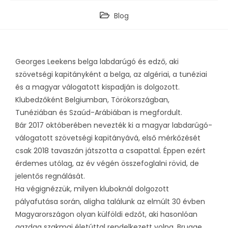
Blog
Georges Leekens belga labdarúgó és edző, aki
szövetségi kapitányként a belga, az algériai, a tunéziai
és a magyar válogatott kispadján is dolgozott.
Klubedzőként Belgiumban, Törökországban,
Tunéziában és Szaúd-Arábiában is megfordult.
Bár 2017 októberében nevezték ki a magyar labdarúgó-
válogatott szövetségi kapitányává, első mérkőzését
csak 2018 tavaszán játszotta a csapattal. Éppen ezért
érdemes utólag, az év végén összefoglalni rövid, de
jelentős regnálását.
Ha végignézzük, milyen kluboknál dolgozott
pályafutása során, aligha találunk az elmúlt 30 évben
Magyarországon olyan külföldi edzőt, aki hasonlóan
gazdag szakmai életúttal rendelkezett volna. Brugge,