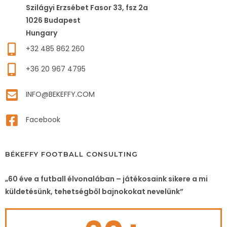
Szilágyi Erzsébet Fasor 33, fsz 2a
1026 Budapest
Hungary
+32 485 862 260
+36 20 967 4795
INFO@BEKEFFY.COM
Facebook
BÉKEFFY FOOTBALL CONSULTING
„60 éve a futball élvonalában – játékosaink sikere a mi
küldetésünk, tehetségből bajnokokat nevelünk”