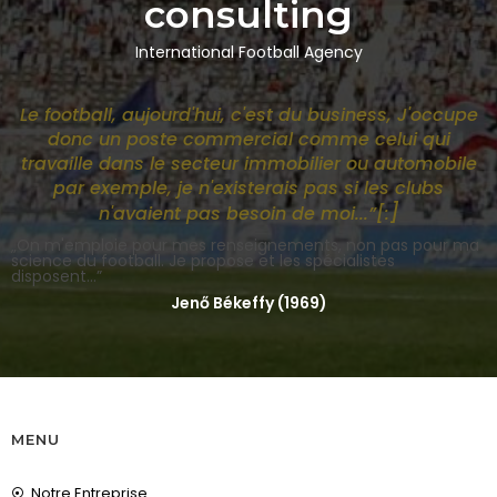
consulting
International Football Agency
Le football, aujourd'hui, c'est du business, J'occupe
donc un poste commercial comme celui qui
travaille dans le secteur immobilier ou automobile
par exemple, je n'existerais pas si les clubs
]
n'avaient pas besoin de moi...”[:
„On m'emploie pour mes renseignements, non pas pour ma
science du football. Je propose et les spécialistes
disposent...”
Jenő Békeffy (1969)
MENU
Notre Entreprise