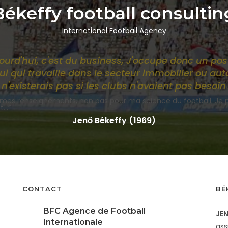
Békeffy football consultin
International Football Agency
ujourd'hui, c'est du business, J'occupe donc un p
 qui travaille dans le secteur immobilier ou au
n'existerais pas si les clubs n'avaient pas besoin 
mes renseignements, non pas pour ma science du football. Je p
...”
Jenő Békeffy (1969)
CONTACT
BÉ
BFC Agence de Football
JEN
Internationale
ass