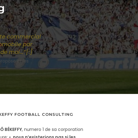
g
oste commercial
tomobile par
de moi...”[:
]
ropose et les
KEFFY FOOTBALL CONSULTING
Ő BÉKEFFY
, numero 1 de sa corporation
ure: «
nous n’existerions pas si les