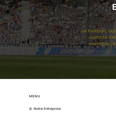
Le football, a
comme celui
exemple, je 
„On m'emploie pour 
spécialistes disposent
MENU
Notre Entreprise