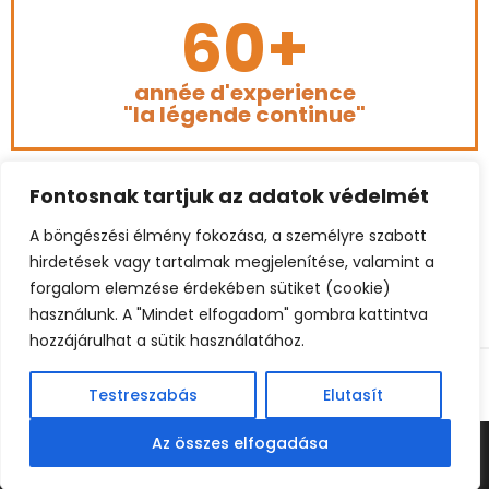
60+
année d'experience
"la légende continue"
Fontosnak tartjuk az adatok védelmét
A böngészési élmény fokozása, a személyre szabott
hirdetések vagy tartalmak megjelenítése, valamint a
forgalom elemzése érdekében sütiket (cookie)
használunk. A "Mindet elfogadom" gombra kattintva
hozzájárulhat a sütik használatához.
© 2023 BÉKEFFY FOOTBALL CONSULTING. ALL RIGHTS
RESERVED.
Testreszabás
Elutasít
Az összes elfogadása
© BEKEFFY FOOTBALL CONSULTING | BELGIUM: +32 485 862260
| HUNGARY: +3620 967 4795 (HU) | E-MAIL:
INFO@BEKEFFY.COM