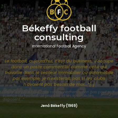
Békeffy football
consulting
International Football Agency
Le football, aujourd'hui, c'est du business, J'occupe
donc un poste commercial comme celui qui
travaille dans le secteur immobilier ou automobile
par exemple, je n'existerais pas si les clubs
]
n'avaient pas besoin de moi...”[:
„On m'emploie pour mes renseignements, non pas pour ma
science du football. Je propose et les spécialistes
disposent...”
Jenő Békeffy (1969)