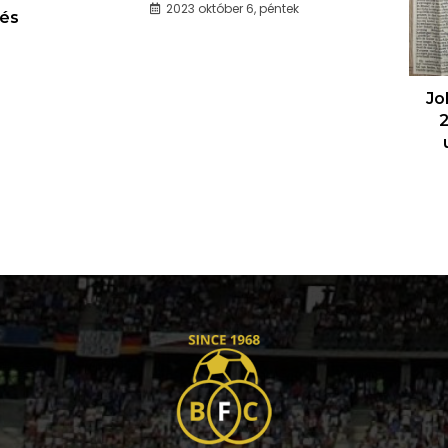
2023 október 6, péntek
 és
Jo
2