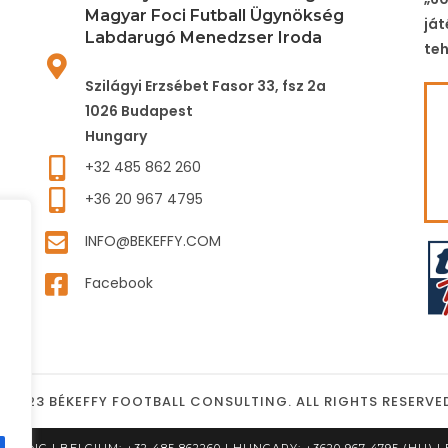
Magyar Foci Futball Ügynökség
ját
Labdarugó Menedzser Iroda
teh
Szilágyi Erzsébet Fasor 33, fsz 2a
1026 Budapest
Hungary
+32 485 862 260
+36 20 967 4795
INFO@BEKEFFY.COM
Facebook
 2023 BÉKEFFY FOOTBALL CONSULTING. ALL RIGHTS RESERVE
TING | BELGIUM: +32 485 862260 | HUNGARY: +3620 967 4795 (HU) 