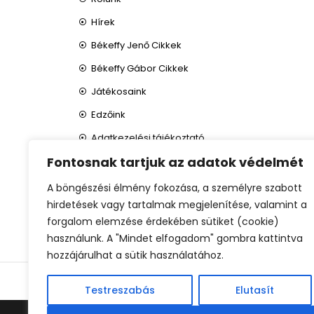
Hírek
Békeffy Jenő Cikkek
Békeffy Gábor Cikkek
Játékosaink
Edzőink
Adatkezelési tájékoztató
Fontosnak tartjuk az adatok védelmét
A böngészési élmény fokozása, a személyre szabott
hirdetések vagy tartalmak megjelenítése, valamint a
forgalom elemzése érdekében sütiket (cookie)
használunk. A "Mindet elfogadom" gombra kattintva
hozzájárulhat a sütik használatához.
©
Testreszabás
Elutasít
© BEKEFFY FOOTBALL CONSUL