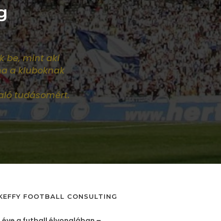
g
k be, mint aki
ha a kluboknak
aló tudásomért.
KEFFY FOOTBALL CONSULTING
 éve a futball élvonalában –