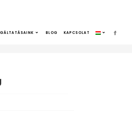
LGÁLTATÁSAINK
BLOG
KAPCSOLAT
Békeffy Jenő Cikkek
>
Békeffy Jenő, Van Helling
g