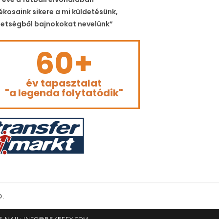
ékosaink sikere a mi küldetésünk,
etségből bajnokokat nevelünk”
60+
év tapasztalat
"a legenda folytatódik"
D.
| E-MAIL: INFO@BEKEFFY.COM