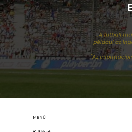
„A futball ma
például az in
"Az információ
MENÜ
Rólunk