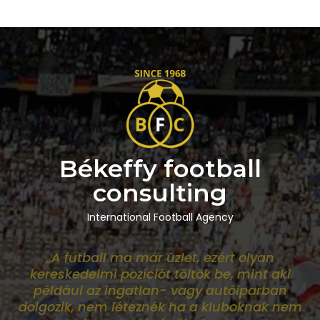
Békeffy football
consulting
International Football Agency
„A futball ma már üzlet, ezért olyan
kereskedelmi pozíciót töltök be, mint aki
például az ingatlan- vagy autóiparban
dolgozik, nem léteznék ha a kluboknak nem