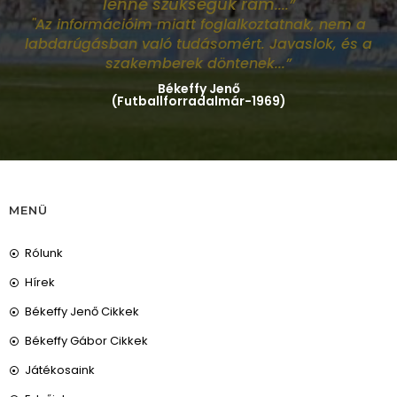
lenne szükségük rám
....”
"Az információim miatt foglalkoztatnak, nem a
labdarúgásban való tudásomért. Javaslok, és a
szakemberek döntenek...”
Békeffy Jenő
(Futballforradalmár-1969)
MENÜ
Rólunk
Hírek
Békeffy Jenő Cikkek
Békeffy Gábor Cikkek
Játékosaink