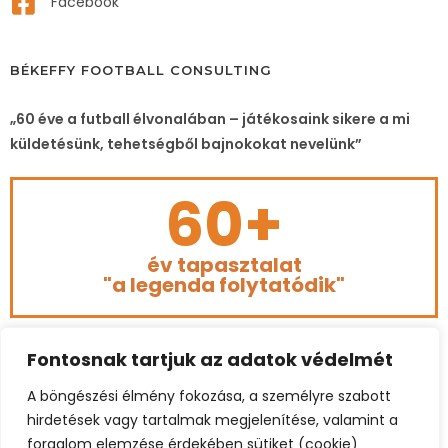
Facebook
BÉKEFFY FOOTBALL CONSULTING
„60 éve a futball élvonalában – játékosaink sikere a mi
küldetésünk, tehetségből bajnokokat nevelünk”
60+
év tapasztalat
"a legenda folytatódik"
Fontosnak tartjuk az adatok védelmét
A böngészési élmény fokozása, a személyre szabott
hirdetések vagy tartalmak megjelenítése, valamint a
forgalom elemzése érdekében sütiket (cookie)