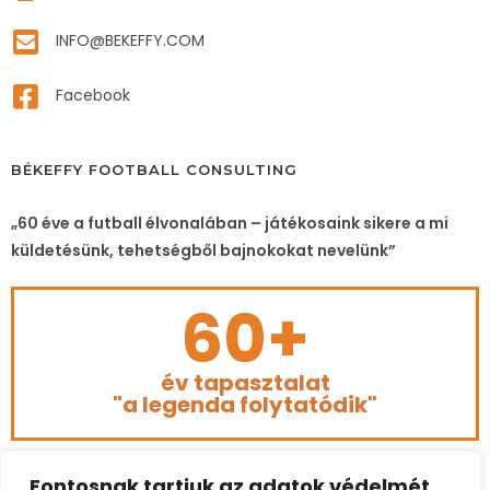
INFO@BEKEFFY.COM
Facebook
BÉKEFFY FOOTBALL CONSULTING
„60 éve a futball élvonalában – játékosaink sikere a mi
küldetésünk, tehetségből bajnokokat nevelünk”
60+
év tapasztalat
"a legenda folytatódik"
Fontosnak tartjuk az adatok védelmét