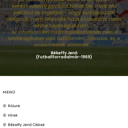
kereskedelmi pozíciót töltök be, mint aki
például az ingatlan- vagy autóiparban
dolgozik, nem léteznék ha a kluboknak nem
lenne szükségük rám
....”
"Az információim miatt foglalkoztatnak, nem a
labdarúgásban való tudásomért. Javaslok, és a
szakemberek döntenek...”
Békeffy Jenő
(Futballforradalmár-1969)
MENÜ
Rólunk
Hírek
Békeffy Jenő Cikkek